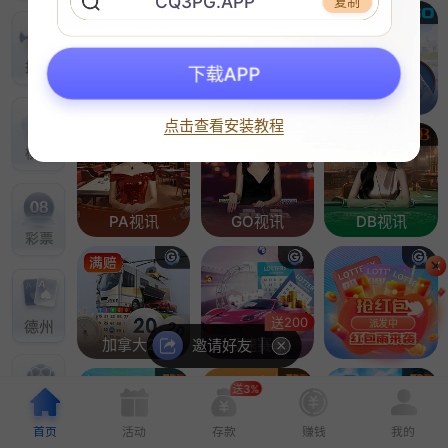
CQ3PG.APP
复制
下载APP
抢庄牛牛
炸金花
GO棋牌
立即注册
点击查看安装教程
PA视讯
GO视讯
DB视讯
送200
派发中
加拿大28
极速赛车
GO彩票
邀请好友
送3%
首页
活动
存款
赚钱
我的